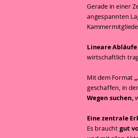
Gerade in einer Z
angespannten Lag
Kammermitglieder
Lineare Abläufe 
wirtschaftlich tr
Mit dem Format
„
geschaffen, in d
Wegen suchen
,
w
Eine zentrale Er
Es braucht
gut v