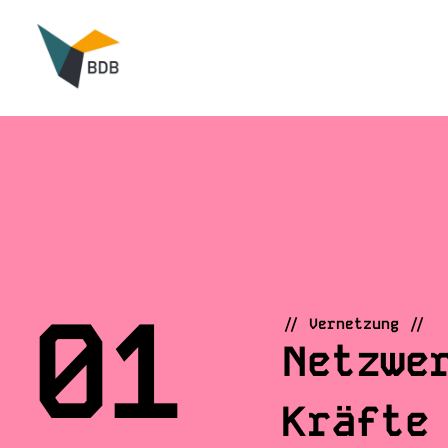
01
// Vernetzung //
Netzwe
Kräfte