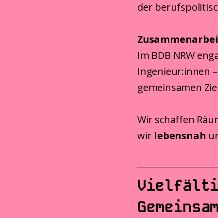
der berufspolitis
Zusammenarbeit 
Im BDB NRW engagi
Ingenieur:innen 
gemeinsamen Ziel
Wir schaffen Räum
wir
lebensnah
un
Vielfält
Gemeinsa