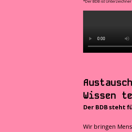
*Der BDB ist Unterzeichner
Austausc
Wissen t
Der BDB steht f
Wir bringen Mens